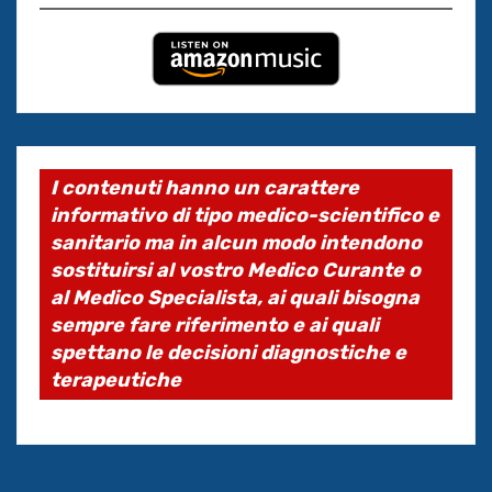
I contenuti hanno un carattere
informativo di tipo medico-scientifico e
sanitario ma in alcun modo intendono
sostituirsi al vostro Medico Curante o
al Medico Specialista, ai quali bisogna
sempre fare riferimento e ai quali
spettano le decisioni diagnostiche e
terapeutiche