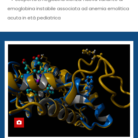
emoglobina instabile associata ad anemia emolitica
acuta in età pediatrica