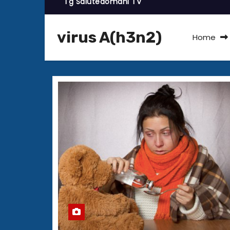
Tg Salutedomani TV
virus A(h3n2)
Home