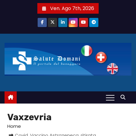
S
Ven. Ago 7th, 2026
a
l
t
a
a
l
c
o
n
t
e
n
u
Vaxzevria
t
Home
o
Covid. Vaccino Astrazeneca, ritirata