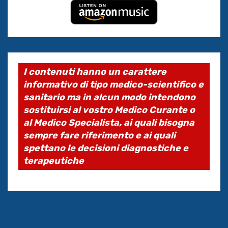
I contenuti hanno un carattere
informativo di tipo medico-scientifico e
sanitario ma in alcun modo intendono
sostituirsi al vostro Medico Curante o
al Medico Specialista, ai quali bisogna
sempre fare riferimento e ai quali
spettano le decisioni diagnostiche e
terapeutiche