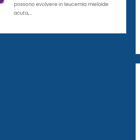
possono evolvere in leucemia mieloide
acuta,…