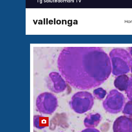
Tg Salutedomani TV
vallelonga
Ho