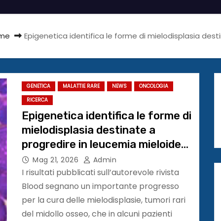
me
Epigenetica identifica le forme di mielodisplasia des
GENETICA
MALATTIE RARE
NEWS
ONCOLOGIA
RICERCA
Epigenetica identifica le forme di
mielodisplasia destinate a
progredire in leucemia mieloide
acuta
Mag 21, 2026
Admin
I risultati pubblicati sull’autorevole rivista
Blood segnano un importante progresso
per la cura delle mielodisplasie, tumori rari
del midollo osseo, che in alcuni pazienti