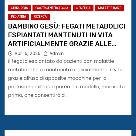
CHIRURGIA
GASTROENTEROLOGIA
GENETICA
MALATTIE RARE
PEDIATRIA
RICERCA
BAMBINO GESÙ: FEGATI METABOLICI
ESPIANTATI MANTENUTI IN VITA
ARTIFICIALMENTE GRAZIE ALLE
MACCHINE DI PERFUSIONE
Apr 15, 2025
Admin
Il fegato espiantato da pazienti con malattie
metaboliche e mantenuto artificialmente in vita
grazie all’uso di apposite macchine per la
perfusione extracorporea. Un modello, mai usato
prima, che consentirà di…