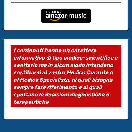
I contenuti hanno un carattere
informativo di tipo medico-scientifico e
sanitario ma in alcun modo intendono
sostituirsi al vostro Medico Curante o
al Medico Specialista, ai quali bisogna
sempre fare riferimento e ai quali
spettano le decisioni diagnostiche e
terapeutiche