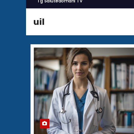
Tg Salutedomani TV
uil