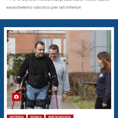
esoscheletro robotico per arti inferiori
ORTOPEDIA
RICERCA
WEB TECNOLOGIA