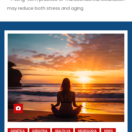
may reduce both stress and aging
GENETICA
GERIATRIA
HEALTH US
NEUROLOGIA
NEWS