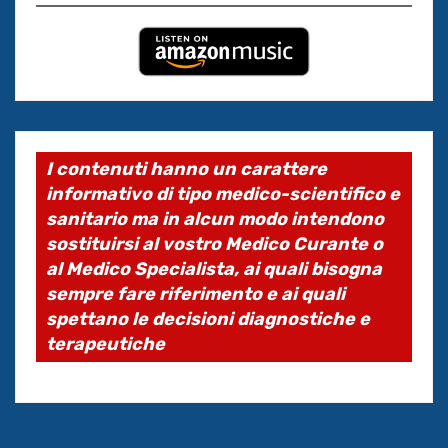
I contenuti hanno un carattere
informativo di tipo medico-scientifico e
sanitario ma in alcun modo intendono
sostituirsi al vostro Medico Curante o
al Medico Specialista, ai quali bisogna
sempre fare riferimento e ai quali
spettano le decisioni diagnostiche e
terapeutiche