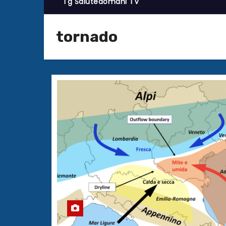
Tg Salutedomani TV
tornado