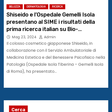
BELLEZZA
DERMATOLOGIA
RICERCA
Shiseido e l’Ospedale Gemelli Isola
presentano al SIME i risultati della
prima ricerca italian su Bio-
Performance skin filler
Mag 23, 2024
Admin
Il colosso cosmetico giapponese Shiseido, in
collaborazione con il Servizio Ambulatoriale di
Medicina Estetica e del Benessere Psicofisico nella
Patologia (Ospedale Isola Tiberina – Gemelli Isola
di Roma), ha presentato…
Cerca