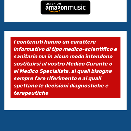
I contenuti hanno un carattere
informativo di tipo medico-scientifico e
sanitario ma in alcun modo intendono
sostituirsi al vostro Medico Curante o
al Medico Specialista, ai quali bisogna
sempre fare riferimento e ai quali
spettano le decisioni diagnostiche e
terapeutiche