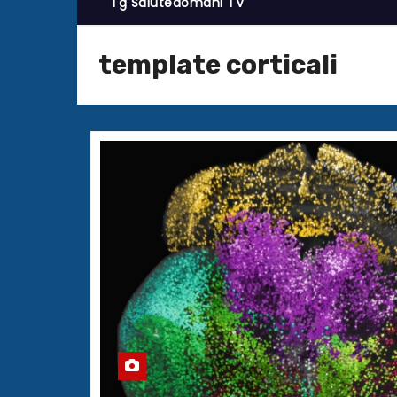
Tg Salutedomani TV
template corticali