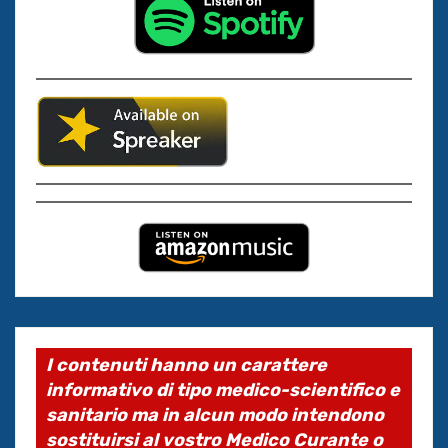
I contenuti hanno un carattere
informativo di tipo medico-scientifico e
sanitario ma in alcun modo intendono
sostituirsi al vostro Medico Curante o