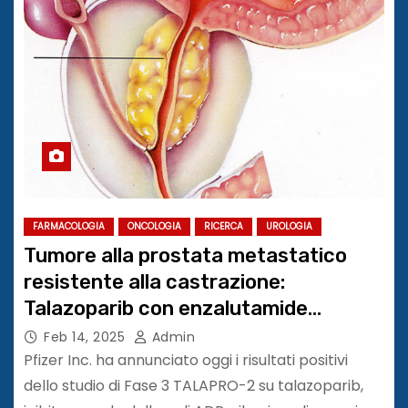
FARMACOLOGIA
ONCOLOGIA
RICERCA
UROLOGIA
Tumore alla prostata metastatico
resistente alla castrazione:
Talazoparib con enzalutamide
migliora la sopravvivenza #GU25
Feb 14, 2025
Admin
Pfizer Inc. ha annunciato oggi i risultati positivi
dello studio di Fase 3 TALAPRO-2 su talazoparib,