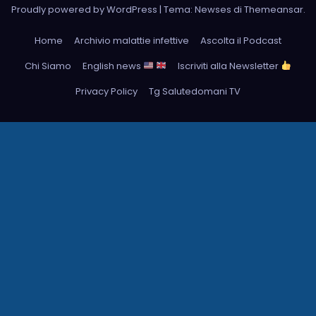
Proudly powered by WordPress
|
Tema: Newses di
Themeansar
.
Home
Archivio malattie infettive
Ascolta il Podcast
Chi Siamo
English news
Iscriviti alla Newsletter
Privacy Policy
Tg Salutedomani TV