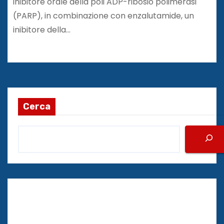
inibitore orale della poli ADP-ribosio polimerasi
(PARP), in combinazione con enzalutamide, un
inibitore della…
Cerca