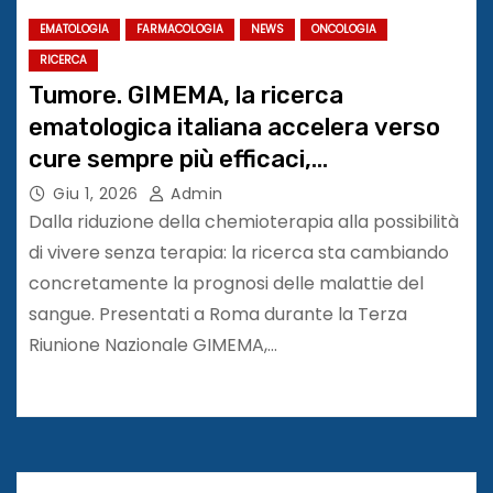
EMATOLOGIA
FARMACOLOGIA
NEWS
ONCOLOGIA
RICERCA
Tumore. GIMEMA, la ricerca
ematologica italiana accelera verso
cure sempre più efficaci,
personalizzate e sostenibili
Giu 1, 2026
Admin
Dalla riduzione della chemioterapia alla possibilità
di vivere senza terapia: la ricerca sta cambiando
concretamente la prognosi delle malattie del
sangue. Presentati a Roma durante la Terza
Riunione Nazionale GIMEMA,…