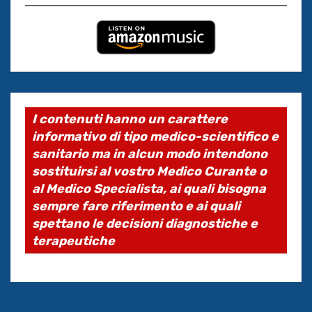
I contenuti hanno un carattere
informativo di tipo medico-scientifico e
sanitario ma in alcun modo intendono
sostituirsi al vostro Medico Curante o
al Medico Specialista, ai quali bisogna
sempre fare riferimento e ai quali
spettano le decisioni diagnostiche e
terapeutiche