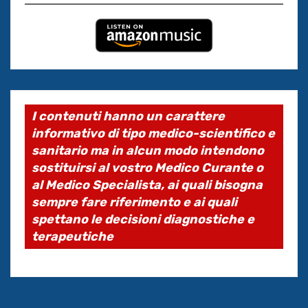
I contenuti hanno un carattere
informativo di tipo medico-scientifico e
sanitario ma in alcun modo intendono
sostituirsi al vostro Medico Curante o
al Medico Specialista, ai quali bisogna
sempre fare riferimento e ai quali
spettano le decisioni diagnostiche e
terapeutiche