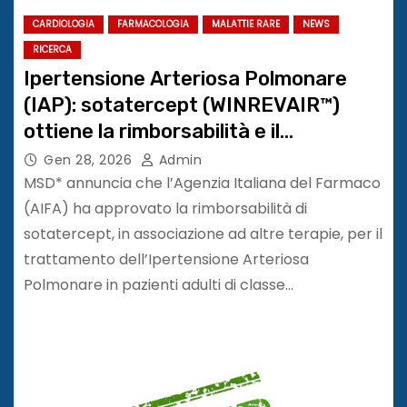
CARDIOLOGIA
FARMACOLOGIA
MALATTIE RARE
NEWS
RICERCA
Ipertensione Arteriosa Polmonare
(IAP): sotatercept (WINREVAIR™)
ottiene la rimborsabilità e il
riconoscimento dello stato di
Gen 28, 2026
Admin
innovatività da AIFA
MSD* annuncia che l’Agenzia Italiana del Farmaco
(AIFA) ha approvato la rimborsabilità di
sotatercept, in associazione ad altre terapie, per il
trattamento dell’Ipertensione Arteriosa
Polmonare in pazienti adulti di classe…