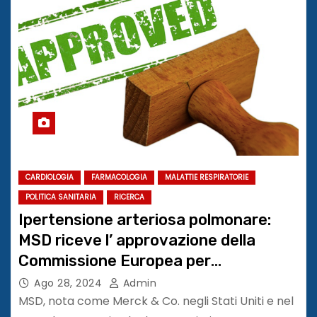
CARDIOLOGIA
FARMACOLOGIA
MALATTIE RESPIRATORIE
POLITICA SANITARIA
RICERCA
Ipertensione arteriosa polmonare:
MSD riceve l’ approvazione della
Commissione Europea per
sotatercept
Ago 28, 2024
Admin
MSD, nota come Merck & Co. negli Stati Uniti e nel