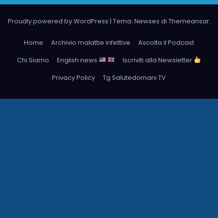
Proudly powered by WordPress
|
Tema: Newses di
Themeansar
.
Home
Archivio malattie infettive
Ascolta il Podcast
Chi Siamo
English news
Iscriviti alla Newsletter
Privacy Policy
Tg Salutedomani TV