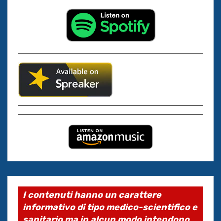
I contenuti hanno un carattere
informativo di tipo medico-scientifico e
sanitario ma in alcun modo intendono