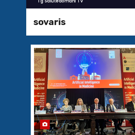
Tg Salutedomani TV
sovaris