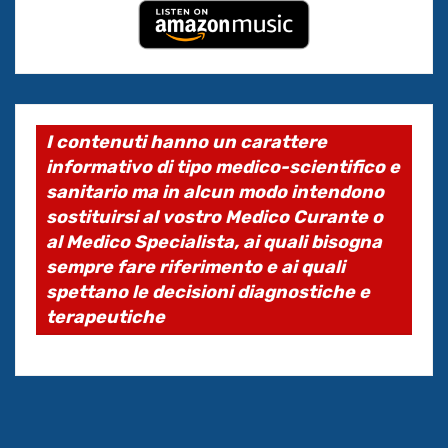
I contenuti hanno un carattere
informativo di tipo medico-scientifico e
sanitario ma in alcun modo intendono
sostituirsi al vostro Medico Curante o
al Medico Specialista, ai quali bisogna
sempre fare riferimento e ai quali
spettano le decisioni diagnostiche e
terapeutiche