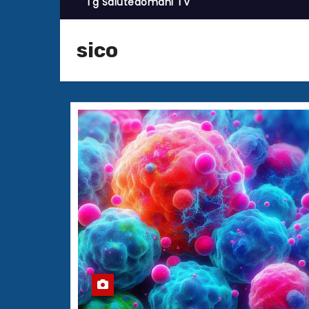
Tg Salutedomani TV
sico