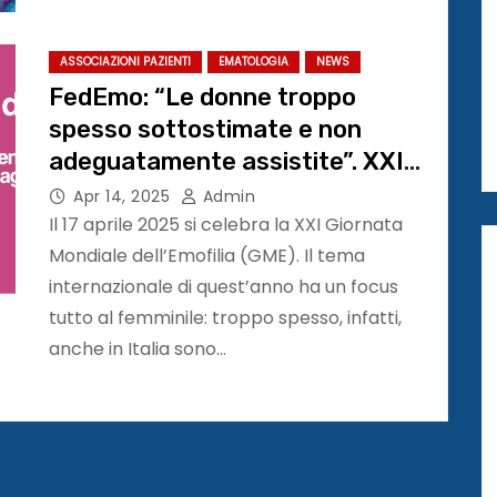
ASSOCIAZIONI PAZIENTI
EMATOLOGIA
NEWS
FedEmo: “Le donne troppo
spesso sottostimate e non
adeguatamente assistite”. XXI
Giornata mondiale dell’Emofilia
Apr 14, 2025
Admin
Il 17 aprile 2025 si celebra la XXI Giornata
Mondiale dell’Emofilia (GME). Il tema
internazionale di quest’anno ha un focus
tutto al femminile: troppo spesso, infatti,
anche in Italia sono…