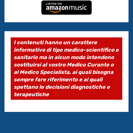
I contenuti hanno un carattere
informativo di tipo medico-scientifico e
sanitario ma in alcun modo intendono
sostituirsi al vostro Medico Curante o
al Medico Specialista, ai quali bisogna
sempre fare riferimento e ai quali
spettano le decisioni diagnostiche e
terapeutiche