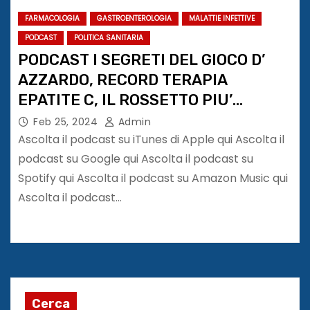
FARMACOLOGIA
GASTROENTEROLOGIA
MALATTIE INFETTIVE
PODCAST
POLITICA SANITARIA
PODCAST I SEGRETI DEL GIOCO D’
AZZARDO, RECORD TERAPIA
EPATITE C, IL ROSSETTO PIU’
ANTICO AL MONDO
Feb 25, 2024
Admin
Ascolta il podcast su iTunes di Apple qui Ascolta il
podcast su Google qui Ascolta il podcast su
Spotify qui Ascolta il podcast su Amazon Music qui
Ascolta il podcast…
Cerca