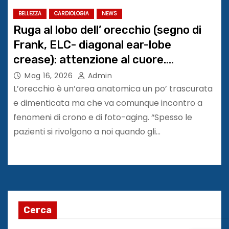
BELLEZZA
CARDIOLOGIA
NEWS
Ruga al lobo dell’ orecchio (segno di
Frank, ELC- diagonal ear-lobe
crease): attenzione al cuore.
Congresso SIME
Mag 16, 2026
Admin
L’orecchio è un’area anatomica un po’ trascurata
e dimenticata ma che va comunque incontro a
fenomeni di crono e di foto-aging. “Spesso le
pazienti si rivolgono a noi quando gli…
Cerca