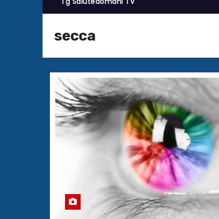
Tg Salutedomani TV
secca