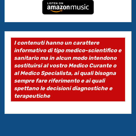
I contenuti hanno un carattere
informativo di tipo medico-scientifico e
sanitario ma in alcun modo intendono
sostituirsi al vostro Medico Curante o
al Medico Specialista, ai quali bisogna
sempre fare riferimento e ai quali
spettano le decisioni diagnostiche e
terapeutiche