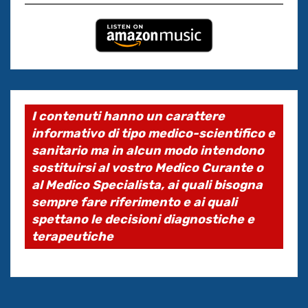
I contenuti hanno un carattere
informativo di tipo medico-scientifico e
sanitario ma in alcun modo intendono
sostituirsi al vostro Medico Curante o
al Medico Specialista, ai quali bisogna
sempre fare riferimento e ai quali
spettano le decisioni diagnostiche e
terapeutiche