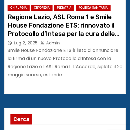
CHIRURGIA
ORTOPEDIA
PEDIATRIA
POLITICA SANITARIA
Regione Lazio, ASL Roma 1 e Smile
House Fondazione ETS: rinnovato il
Protocollo d’Intesa per la cura delle
malformazioni cranio-maxillo-facciali
Lug 2, 2025
Admin
Smile House Fondazione ETS è lieta di annunciare
la firma di un nuovo Protocollo d’Intesa con la
Regione Lazio e l’ASL Roma 1. L’Accordo, siglato il 20
maggio scorso, estende…
Cerca