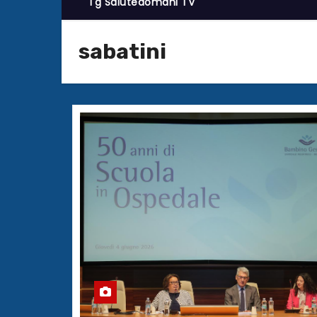
Tg Salutedomani TV
sabatini