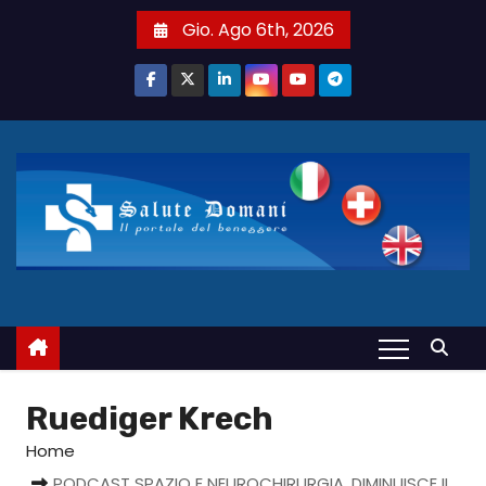
S
Gio. Ago 6th, 2026
a
l
t
a
a
l
c
o
n
t
e
n
u
Ruediger Krech
t
Home
o
PODCAST SPAZIO E NEUROCHIRURGIA, DIMINUISCE IL