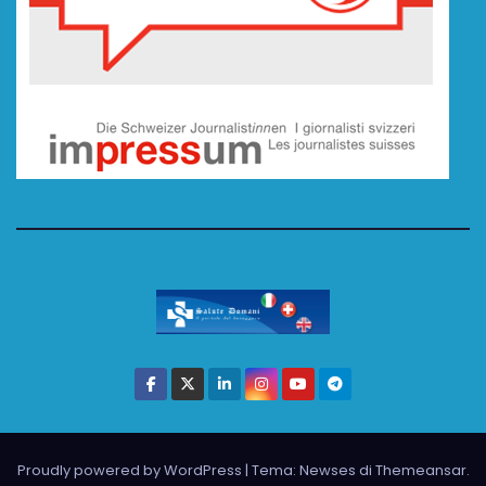
Proudly powered by WordPress
|
Tema: Newses di
Themeansar
.