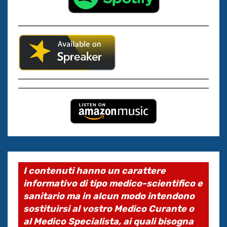
I contenuti hanno un carattere
informativo di tipo medico-scientifico e
sanitario ma in alcun modo intendono
sostituirsi al vostro Medico Curante o
al Medico Specialista, ai quali bisogna