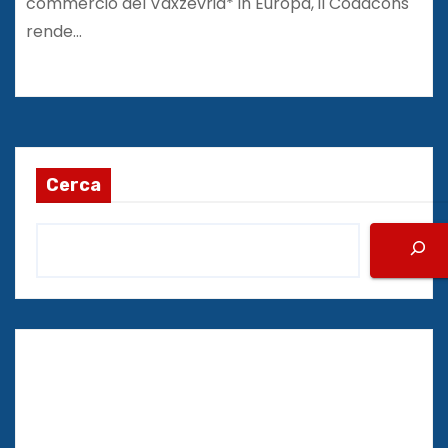
commercio del Vaxzevria* in Europa, il Codacons
rende…
Cerca