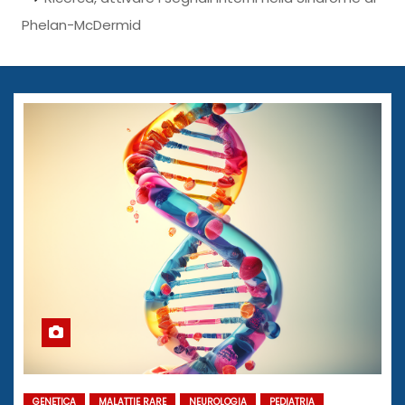
Phelan-McDermid
GENETICA
MALATTIE RARE
NEUROLOGIA
PEDIATRIA