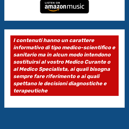
I contenuti hanno un carattere
informativo di tipo medico-scientifico e
sanitario ma in alcun modo intendono
sostituirsi al vostro Medico Curante o
al Medico Specialista, ai quali bisogna
sempre fare riferimento e ai quali
spettano le decisioni diagnostiche e
terapeutiche