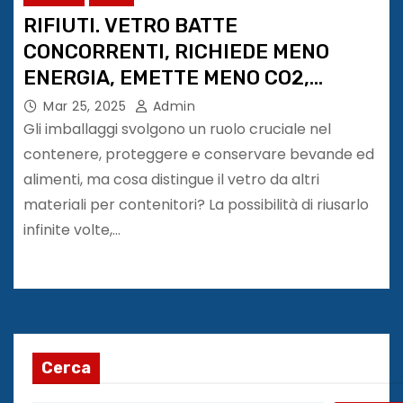
RIFIUTI. VETRO BATTE
CONCORRENTI, RICHIEDE MENO
ENERGIA, EMETTE MENO CO2,
RICICLO A 81,9%
Mar 25, 2025
Admin
Gli imballaggi svolgono un ruolo cruciale nel
contenere, proteggere e conservare bevande ed
alimenti, ma cosa distingue il vetro da altri
materiali per contenitori? La possibilità di riusarlo
infinite volte,…
Cerca