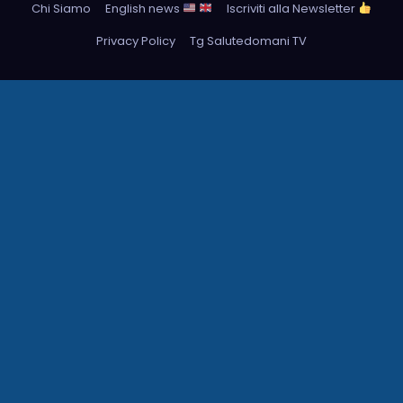
Chi Siamo
English news
Iscriviti alla Newsletter
Privacy Policy
Tg Salutedomani TV