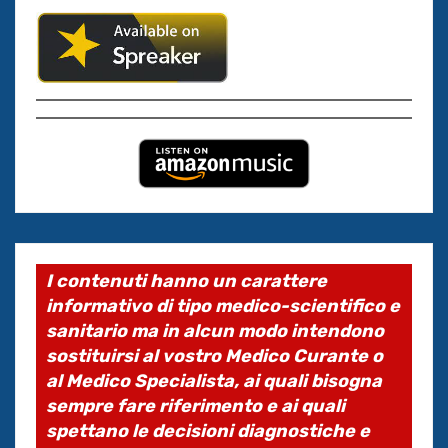
I contenuti hanno un carattere
informativo di tipo medico-scientifico e
sanitario ma in alcun modo intendono
sostituirsi al vostro Medico Curante o
al Medico Specialista, ai quali bisogna
sempre fare riferimento e ai quali
spettano le decisioni diagnostiche e