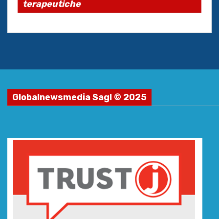
terapeutiche
Globalnewsmedia Sagl © 2025