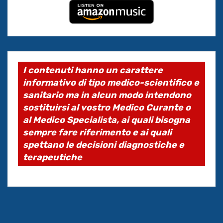
I contenuti hanno un carattere
informativo di tipo medico-scientifico e
sanitario ma in alcun modo intendono
sostituirsi al vostro Medico Curante o
al Medico Specialista, ai quali bisogna
sempre fare riferimento e ai quali
spettano le decisioni diagnostiche e
terapeutiche