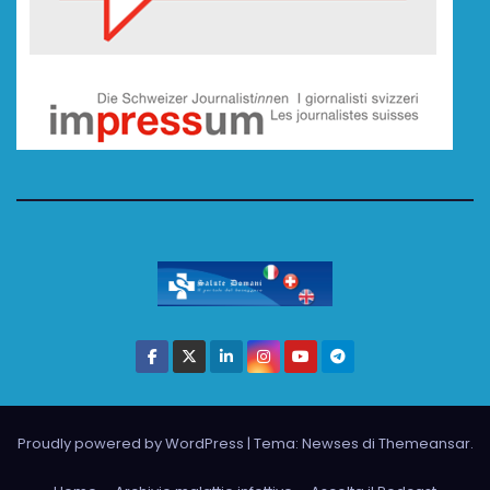
Proudly powered by WordPress
|
Tema: Newses di
Themeansar
.