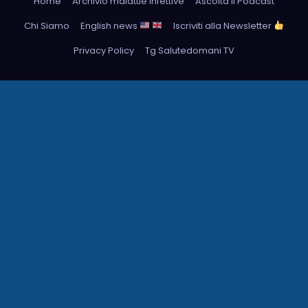
Home
Archivio malattie infettive
Ascolta il Podcast
Chi Siamo
English news
Iscriviti alla Newsletter
Privacy Policy
Tg Salutedomani TV