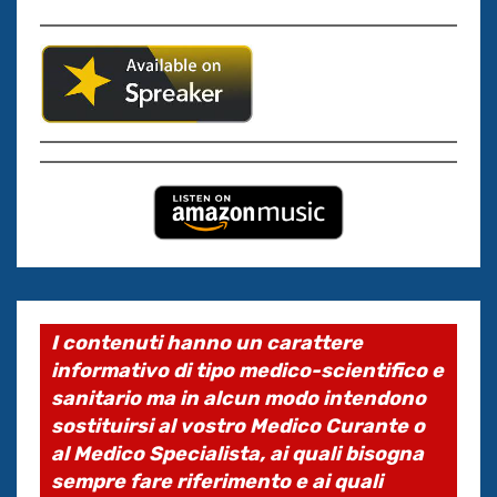
I contenuti hanno un carattere
informativo di tipo medico-scientifico e
sanitario ma in alcun modo intendono
sostituirsi al vostro Medico Curante o
al Medico Specialista, ai quali bisogna
sempre fare riferimento e ai quali