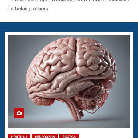
for helping others
HEALTH US
NEUROLOGIA
RICERCA