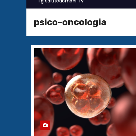
Tg Salutedomani TV
psico-oncologia