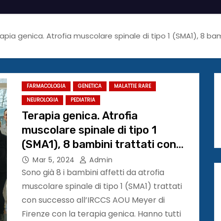
apia genica. Atrofia muscolare spinale di tipo 1 (SMA1), 8 ba
FARMACOLOGIA
GENETICA
MALATTIE RARE
NEUROLOGIA
PEDIATRIA
Terapia genica. Atrofia
muscolare spinale di tipo 1
(SMA1), 8 bambini trattati con
successo al Meyer di Firenze
Mar 5, 2024
Admin
Sono già 8 i bambini affetti da atrofia
muscolare spinale di tipo 1 (SMA1) trattati
con successo all’IRCCS AOU Meyer di
Firenze con la terapia genica. Hanno tutti