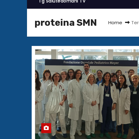
Tg Salutedomani TV
proteina SMN
Home
Ter