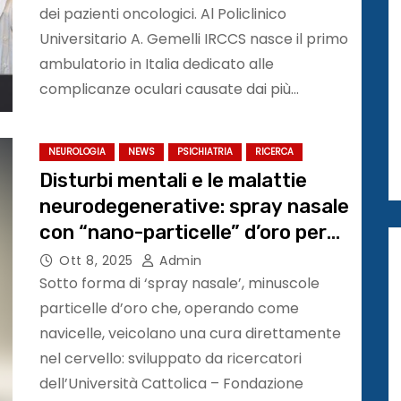
dei pazienti oncologici. Al Policlinico
Universitario A. Gemelli IRCCS nasce il primo
ambulatorio in Italia dedicato alle
complicanze oculari causate dai più…
NEUROLOGIA
NEWS
PSICHIATRIA
RICERCA
Disturbi mentali e le malattie
neurodegenerative: spray nasale
con “nano-particelle” d’oro per
cura mirata nel cervello
Ott 8, 2025
Admin
Sotto forma di ‘spray nasale’, minuscole
particelle d’oro che, operando come
navicelle, veicolano una cura direttamente
nel cervello: sviluppato da ricercatori
dell’Università Cattolica – Fondazione