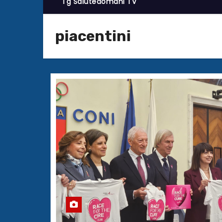
Tg Salutedomani TV
piacentini