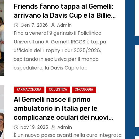
Friends fanno tappa al Gemelli:
arrivano la Davis Cup e la Billie
Jean King Cup
Gen 7, 2026
Admin
Fino a venerdì 9 gennaio il Policlinico
Universitario A. Gemelli IRCCS è tappa
ufficiale del Trophy Tour 2025/2026,
ospitando in esclusiva per il mondo
ospedaliero, la Davis Cup e la…
FARMACOLOGIA
OCULISTICA
ONCOLOGIA
Al Gemelli nasce il primo
ambulatorio in Italia per le
complicanze oculari dei nuovi
farmaci oncologici
Nov 19, 2025
Admin
È un nuovo passo avanti nella cura integrata