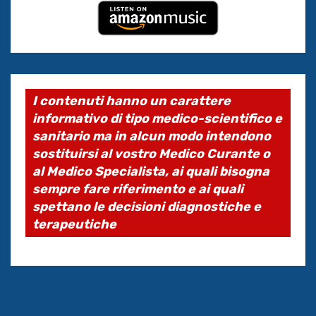
I contenuti hanno un carattere
informativo di tipo medico-scientifico e
sanitario ma in alcun modo intendono
sostituirsi al vostro Medico Curante o
al Medico Specialista, ai quali bisogna
sempre fare riferimento e ai quali
spettano le decisioni diagnostiche e
terapeutiche