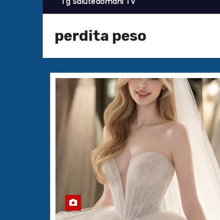
Tg Salutedomani TV
perdita peso