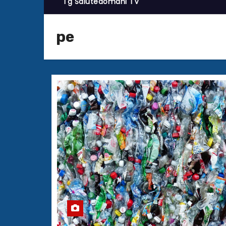
Tg Salutedomani TV
pe