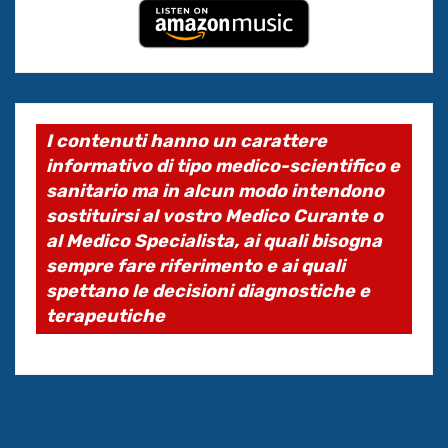
I contenuti hanno un carattere
informativo di tipo medico-scientifico e
sanitario ma in alcun modo intendono
sostituirsi al vostro Medico Curante o
al Medico Specialista, ai quali bisogna
sempre fare riferimento e ai quali
spettano le decisioni diagnostiche e
terapeutiche