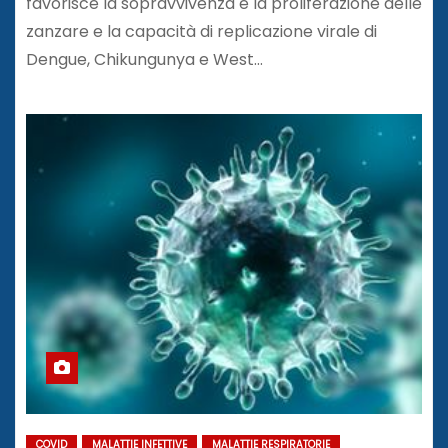
favorisce la sopravvivenza e la proliferazione delle
zanzare e la capacità di replicazione virale di
Dengue, Chikungunya e West…
COVID
MALATTIE INFETTIVE
MALATTIE RESPIRATORIE