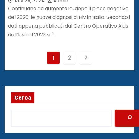
Nov 29, 2024
Admin
Continuano ad aumentare, dopo il picco negativo
del 2020, le nuove diagnosi di Hiv in Italia. Secondo i
dati appena pubblicati dal Centro Operativo Aids
dell’Iss nel 2023 si è…
P
1
2
a
g
i
Cerca
n
a
z