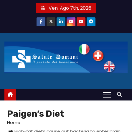
S
Ven. Ago 7th, 2026
a
l
t
a
a
l
c
o
n
t
e
n
u
Paigen’s Diet
t
Home
o
High-fat diets cause gut bacteria to enter brain