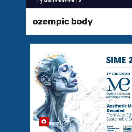
Tg Salutedomani TV
ozempic body