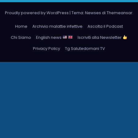
Proudly powered by WordPress
|
Tema: Newses di
Themeansar
.
Home
Archivio malattie infettive
Ascolta il Podcast
Chi Siamo
English news
Iscriviti alla Newsletter
Privacy Policy
Tg Salutedomani TV