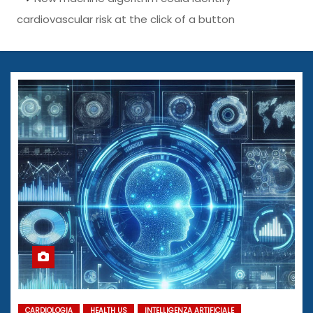
cardiovascular risk at the click of a button
CARDIOLOGIA
HEALTH US
INTELLIGENZA ARTIFICIALE