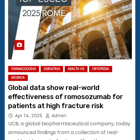
FARMACOLOGIA
GERIATRIA
HEALTH US
ORTOPEDIA
RICERCA
Global data show real-world
effectiveness of romosozumab for
patients at high fracture risk
Apr 14, 2025
Admin
UCB, a global biopharmaceutical company, today
announced findings from a collection of real-