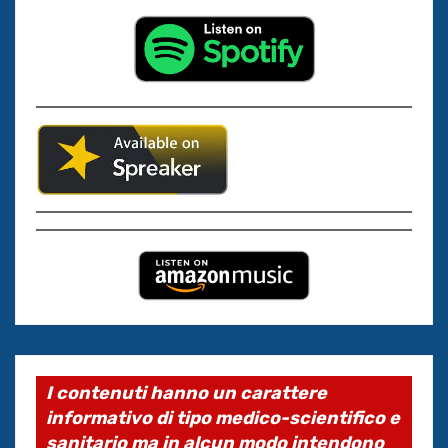
I contenuti hanno un carattere
informativo di tipo medico-scientifico e
sanitario ma in alcun modo intendono