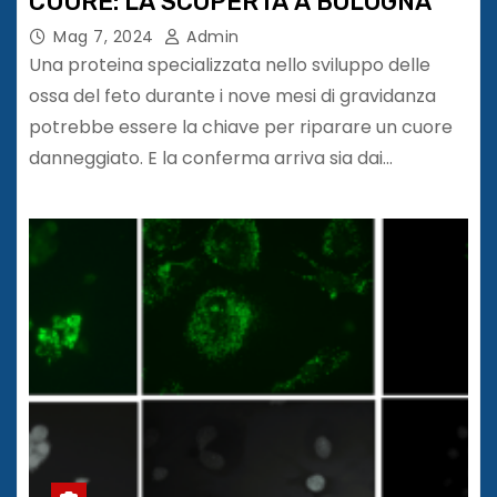
CUORE: LA SCOPERTA A BOLOGNA
Mag 7, 2024
Admin
Una proteina specializzata nello sviluppo delle
ossa del feto durante i nove mesi di gravidanza
potrebbe essere la chiave per riparare un cuore
danneggiato. E la conferma arriva sia dai…