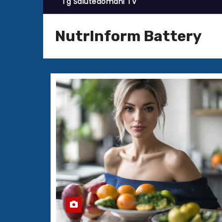
Tg Salutedomani TV
NutrInform Battery