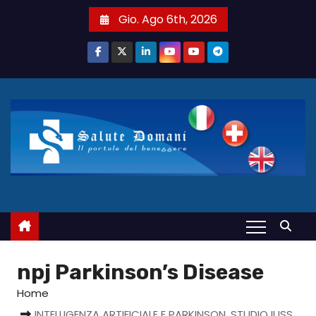
S
Gio. Ago 6th, 2026
a
l
t
a
a
l
c
o
n
t
e
n
u
npj Parkinson’s Disease
t
Home
o
INTELLIGENZA ARTIFICIALE E PARKINSON, STUDIO IUSS