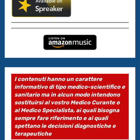
I contenuti hanno un carattere
informativo di tipo medico-scientifico e
sanitario ma in alcun modo intendono
sostituirsi al vostro Medico Curante o
al Medico Specialista, ai quali bisogna
sempre fare riferimento e ai quali
spettano le decisioni diagnostiche e
terapeutiche