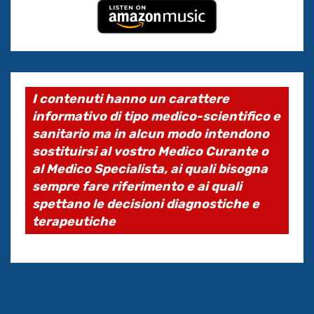
I contenuti hanno un carattere
informativo di tipo medico-scientifico e
sanitario ma in alcun modo intendono
sostituirsi al vostro Medico Curante o
al Medico Specialista, ai quali bisogna
sempre fare riferimento e ai quali
spettano le decisioni diagnostiche e
terapeutiche